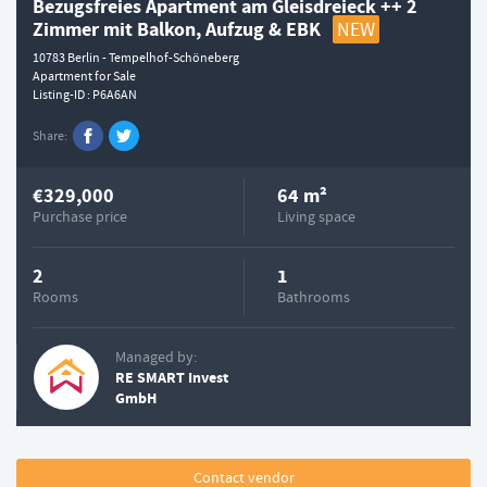
Bezugsfreies Apartment am Gleisdreieck ++ 2
Zimmer mit Balkon, Aufzug & EBK
NEW
10783 Berlin - Tempelhof-Schöneberg
Apartment for Sale
Listing-ID
P6A6AN
Share
€329,000
64 m²
Purchase price
Living space
2
1
Rooms
Bathrooms
Managed by:
RE SMART Invest
GmbH
Contact vendor