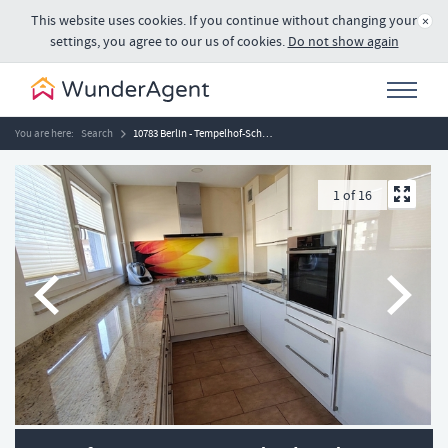
This website uses cookies. If you continue without changing your
×
settings, you agree to our us of cookies.
Do not show again
You are here:
Search
10783 Berlin - Tempelhof-Schöneberg
1
of
16