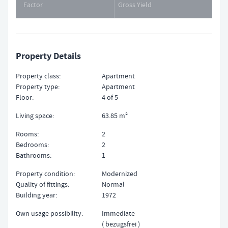
Factor
Gross Yield
Property Details
Property class
Apartment
Property type
Apartment
Floor
4 of 5
Living space
63.85 m²
Rooms
2
Bedrooms
2
Bathrooms
1
Property condition
Modernized
Quality of fittings
Normal
Building year
1972
Own usage possibility
Immediate
bezugsfrei